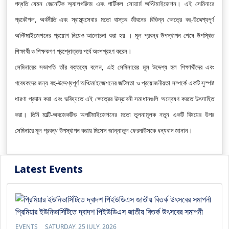
পদ্ধতি যেমন জেনেটিক অ্যালগরিদম এবং পার্টিকল সোয়ার্ম অপ্টিমাইজেশন। এই সেমিনারে
প্রকৌশল, অর্থনীতি এবং স্বাস্থ্যসেবার মতো বাস্তব জীবনের বিভিন্ন ক্ষেত্রে বহু-উদ্দেশ্যপূর্ণ
অপ্টিমাইজেশনের প্রয়োগ নিয়েও আলোচনা করা হয় । মূল প্রবন্ধ উপস্থাপন শেষে উপস্থিত
শিক্ষার্থী ও শিক্ষকগণ প্রশ্নোত্তর পর্বে অংশগ্রহণ করেন।
সেমিনারের সভাপতি তাঁর বক্তব্যে বলেন, এই সেমিনারের মূল উদ্দেশ্য হল শিক্ষার্থীদের এবং
গবেষকদের জন্য বহু-উদ্দেশ্যপূর্ণ অপ্টিমাইজেশনের জটিলতা ও প্রয়োজনীয়তা সম্পর্কে একটি সুস্পষ্ট
ধারণা প্রদান করা এবং ভবিষ্যতে এই ক্ষেত্রের উদ্ভাবনী সমাধানগুলি অন্বেষণ করতে উৎসাহিত
করা। তিনি মাল্টি-অবজেকটিভ অপটিমাইজেশনের মতো তুলনামূলক নতুন একটি বিষয়ের উপর
সেমিনারে মূল প্রবন্ধ উপস্থাপন করায় মিসেস জান্নাতুল ফেরদাউসকে ধন্যবাদ জানান।
Latest Events
প্রিমিয়ার ইউনিভার্সিটিতে দ্বাদশ পিইউডিএস জাতীয় বিতর্ক উৎসবের সমাপনী
EVENTS
SATURDAY, 25 JULY, 2026