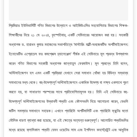
প্রিমিয়ার ইউনিভার্সিটি গণিত বিভাগের উদ্যোগে ও আইকিউএসির সহযোগিতায় বিভাগের শিক্ষক-
শিক্ষার্থীদের নিয়ে ২১ মে ২০২৪, বৃহস্পতিবার, একটি সেমিনারের আয়োজন করা হয়। সহকারী
অধ্যাপক ড. হারাধন কুমার মহাজনের সভাপতিত্বে ‘মাস্টারিং মাল্টি-অবজেকটিভ অপটিমাইজেশন:
ইনোভেটিভ এপ্রোচেস ফর কমপ্লেক্স চ্যালেঞ্জেস’ শীর্ষক এই সেমিনারে মূল প্রবন্ধ উপস্থাপন
করেন গণিত বিভাগের সহকারী অধ্যাপক জান্নাতুল ফেরদাউস। মূল প্রবন্ধে তিনি বলেন,
অপ্টিমাইজেশন হল এমন একটি প্রক্রিয়া যেখানে সেরা সমাধান খোঁজা হয় বিভিন্ন সম্ভাব্য
সমাধানের মধ্য থেকে। বহু-উদ্দেশ্যপূর্ণ অপ্টিমাইজেশনে একাধিক উদ্দেশ্য বা লক্ষ্য একসাথে পূরণ
করতে হয়, যা সাধারণত পরস্পরের সাথে প্রতিযোগিতামূলক হয়। তিনি এই সেমিনারে বহু-
উদ্দেশ্যপূর্ণ অপ্টিমাইজেশনের উদ্ভাবনী পদ্ধতি এবং কৌশলগুলি নিয়ে আলোচনা করেন, যেগুলি
জটিল সমস্যার সমাধানে সহায়ক। এখানে প্যারিটো অপটিমালিটি এবং প্যারিটো ফ্রন্টের মতো
মৌলিক ধারণা ব্যাখ্যা করা হয়েছে, যা এই ক্ষেত্রে অত্যন্ত গুরুত্বপূর্ণ। আলোচিত পদ্ধতিগুলির
মধ্যে রয়েছে ক্লাসিকাল পদ্ধতি যেমন ওয়েটেড সাম এবং ইপসিলন কনস্ট্রেইন্ট এবং আধুনিক