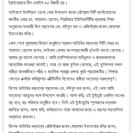
ট্রাইবেকারে টিম এলাইস ৪৫ বিজয়ী হয়।
ফাইনালে উপস্থিত থেকে খেলা উপভোগ করেন চট্টগ্রাম সিটি কর্পোরেশনের
মাননীয় মেয়র ডা. শাহাদাত হোসেন, প্রিমিয়ার ইউনিভার্সিটির ব্যবসায় শিক্ষা
অনুষদের সহকারী ডিন প্রফেসর এম. মঈনুল হক ও রেজিস্ট্রার জনাব মোহাম্মদ
ইফতেখার মনির।
খেলা শেষে পুরস্কার বিতরণ অনুষ্ঠানে প্রধান অতিথির বক্তব্যে সিটি মেয়র ডা.
শাহাদাত হোসেন বলেন, ফাইনাল খেলায় অংশগ্রহণকারী দু’দলই ভালো খেলেছে।
আমার খুব ভালো লেগেছে। আমি চ্যাম্পিয়নদের অভিনন্দন ও রানারআপদের
আন্তরিক শুভেচ্ছা জানাই। তারা যে আজ ফুটবল খেলেছে, এই ফুটবলসহ সকল
ক্রীড়া মানবজীবনে শরীর ও মানসিক স্বাস্থ্য রক্ষায় খুবই প্রয়োজনীয়। শিক্ষার
ক্ষেত্রে এক্সট্রা কারিকুলার এক্টিভিটিস হিসেবেও ক্রীড়া অত্যন্ত গুরুত্বপূর্ণ।
বিশেষ অতিথির বক্তব্যে প্রফেসর এম. মঈনুল হক বলেন, এই খেলা আমি
অত্যন্ত আনন্দের সঙ্গে উপভোগ করেছি। আশা করি, এই টুর্নামেন্ট একদিন অনেক
বড় হবে, বড় পরিসরে অনুষ্ঠিত হবে। তিনি এই টুর্নামেন্টের স্পন্সরদের ধন্যবাদ
জানিয়ে বলেন, আশা করি, ভবিষ্যতেও তারা আমাদের জন্য এ ধরনের সহযোগিতা
অব্যাহত রাখবেন।
বিশেষ অতিথির বক্তব্যে রেজিস্ট্রার জনাব মোহাম্মদ ইফতেখার মনির বলেন,