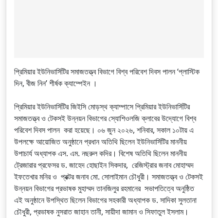
প্রিমিয়ার ইউনিভার্সিটির সমাজতত্ত্ব বিভাগে বিশ্ব পরিবেশ দিবস পালন ‘প্লাস্টিক
দিন, বীজ নিন’ শীর্ষক ক্যাম্পেইন ।
প্রিমিয়ার ইউনিভার্সিটির জিইসি মোড়স্থ ক্যাম্পাসে প্রিমিয়ার ইউনিভার্সিটির
সমাজতত্ত্ব ও টেকসই উন্নয়ন বিভাগের স্যোশিওলজি ক্লাবের উদ্যোগে বিশ্ব
পরিবেশ দিবস পালন করা হয়েছে। ০৬ জুন ২০২৬, শনিবার, সকাল ১০টায় এ
উপলক্ষে আয়োজিত অনুষ্ঠানে প্রধান অতিথি ছিলেন ইউনিভার্সিটির মাননীয়
উপাচার্য অধ্যাপক এস. এম. নছরুল কদির। বিশেষ অতিথি ছিলেন মাননীয়
ট্রেজারার প্রফেসর ড. জাহেদ হোছাইন সিকদার, রেজিস্ট্রার জনাব মোহাম্মদ
ইফতেখার মনির ও প্রক্টর জনাব মো. সোলাইমান চৌধুরী। সমাজতত্ত্ব ও টেকসই
উন্নয়ন বিভাগের প্রভাষক মুহাম্মদ তানজিলুর রহমানের সভাপতিত্বে অনুষ্ঠিত
এই অনুষ্ঠানে উপস্থিত ছিলেন বিভাগের সহকারী অধ্যাপক ড. সাদিকা সুলতানা
চৌধুরী, প্রভাষক নুসরাত জাহান তানী, সায়ীদা জামান ও সিফাতুল ইসলাম।