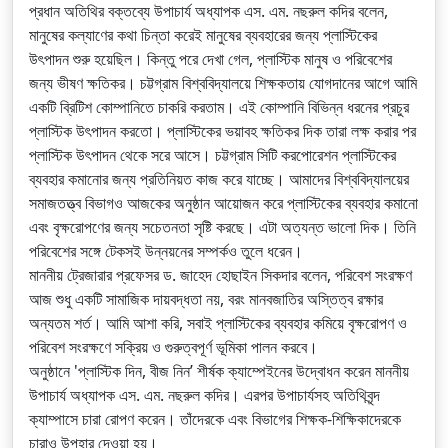
প্রধান অতিথির বক্তব্যে উপাচার্য অধ্যাপক এস. এম. নছরুল কদির বলেন,
মানুষের কল্যাণের কথা চিন্তা করেই মানুষের ব্যবহারের জন্য প্লাস্টিকের
উৎপাদন শুরু হয়েছিল। কিন্তু পরে দেখা গেল, প্লাস্টিক মানুষ ও পরিবেশের
জন্য ভীষণ ক্ষতিকর। চট্টগ্রাম বিশ্ববিদ্যালয়ে শিক্ষকতায় যোগদানের আগে আমি
একটি ব্রিটিশ কোম্পানিতে চাকরি করতাম। এই কোম্পানি বিভিন্ন ধরনের প্রচুর
প্লাস্টিক উৎপাদন করতো। প্লাস্টিকের ভয়াবহ ক্ষতিকর দিক তারা লক্ষ করার পর
প্লাস্টিক উৎপাদন থেকে সরে আসে। চট্টগ্রাম সিটি করপোরেশন প্লাস্টিকের
ব্যবহার কমানোর জন্য প্রতিনিয়ত কাজ করে যাচ্ছে। আমাদের বিশ্ববিদ্যালয়ের
সমাজতত্ত্ব বিভাগও আজকের অনুষ্ঠান আয়োজন করে প্লাস্টিকের ব্যবহার কমানো
এবং বৃক্ষরোপণের জন্য সচেতনতা সৃষ্টি করছে। এটা অত্যন্ত ভালো দিক। তিনি
পরিবেশের সঙ্গে টেকসই উন্নয়নের সম্পর্কও তুলে ধরেন।
মাননীয় ট্রেজারার প্রফেসর ড. জাহেদ হোছাইন সিকদার বলেন, পরিবেশ সংরক্ষণ
আজ শুধু একটি সামাজিক দায়বদ্ধতা নয়, বরং মানবজাতির অস্তিত্ব রক্ষার
অন্যতম শর্ত। আমি আশা করি, সবাই প্লাস্টিকের ব্যবহার কমিয়ে বৃক্ষরোপণ ও
পরিবেশ সংরক্ষণে সক্রিয় ও গুরুত্বপূর্ণ ভূমিকা পালন করবে।
অনুষ্ঠানে 'প্লাস্টিক দিন, বীজ নিন’ শীর্ষক ক্যাম্পেইনের উদ্বোধন করেন মাননীয়
উপাচার্য অধ্যাপক এস. এম. নছরুল কদির। এরপর উপাচার্যসহ অতিথিবৃন্দ
ক্যাম্পাসে চারা রোপণ করেন। তাঁদেরকে এবং বিভাগের শিক্ষক-শিক্ষিকাদেরকে
চারাও উপহার দেওয়া হয়।